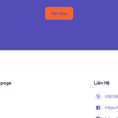
Gọi ngay
npage
Liên Hệ
09056
https