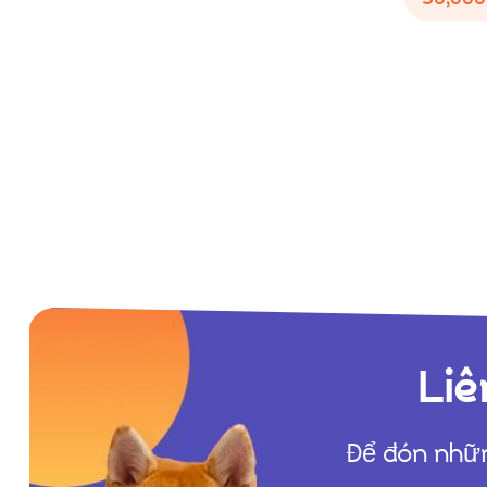
Liê
Để đón nhữn