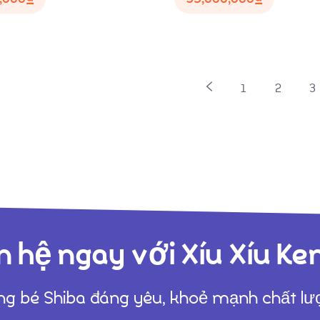
1
2
3
n hệ ngay với Xíu Xíu Ke
g bé Shiba đáng yêu, khoẻ mạnh chất l