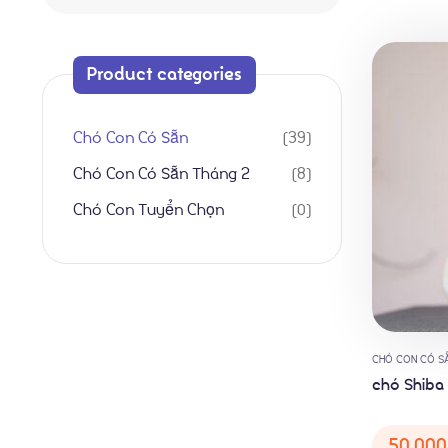
Product categories
Chó Con Có Sẵn
39
Chó Con Có Sẵn Tháng 2
8
Chó Con Tuyển Chọn
0
CHÓ CON CÓ S
chó Shiba
50,000