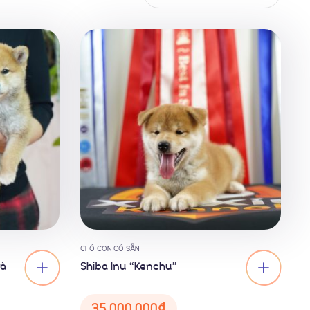
CHÓ CON CÓ SẴN
và
Shiba Inu “Kenchu”
35,000,000
₫