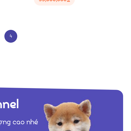
4
nnel
ượng cao nhé