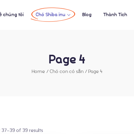
ề chúng tôi
Chó Shiba inu
Blog
Thành Tích
Page 4
Home
/
Chó con có sẵn
/
Page 4
37–39 of 39 results