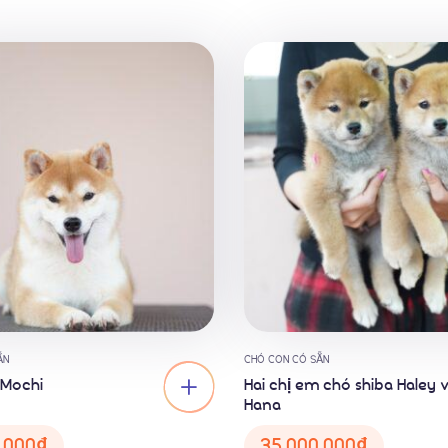
ẴN
CHÓ CON CÓ SẴN
 Mochi
Hai chị em chó shiba Haley 
Hana
,000
₫
35,000,000
₫