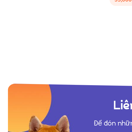
Liê
Để đón nhữn