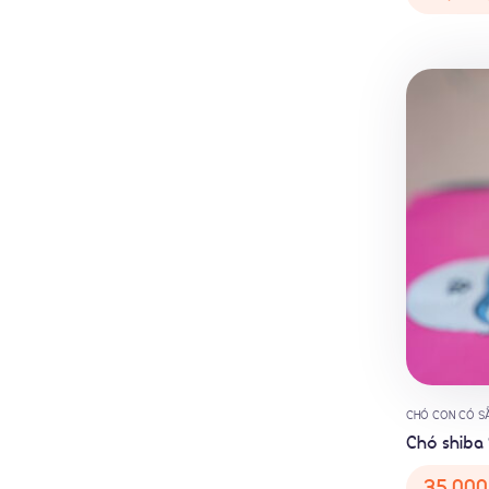
CHÓ CON CÓ S
Chó shiba 
35,000