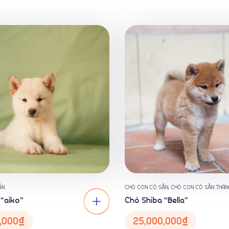
ẴN
CHÓ CON CÓ SẴN
,
CHÓ CON CÓ SẴN THÁN
 “aiko”
Chó Shiba “Bella”
,000
₫
25,000,000
₫