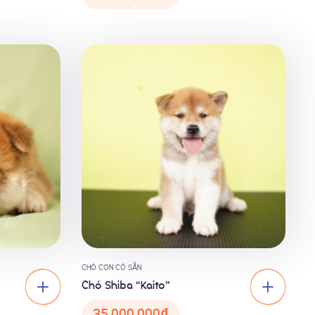
CHÓ CON CÓ SẴN
Chó Shiba “Kaito”
35,000,000
₫