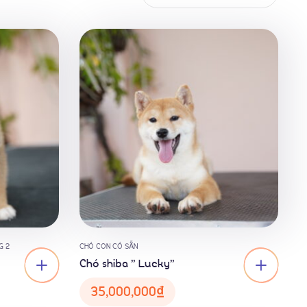
G 2
CHÓ CON CÓ SẴN
Chó shiba ” Lucky”
35,000,000
₫