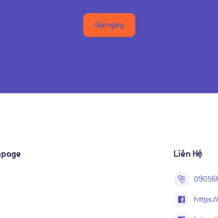
Gọi ngay
npage
Liên Hệ
09056
https