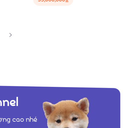
nnel
ượng cao nhé