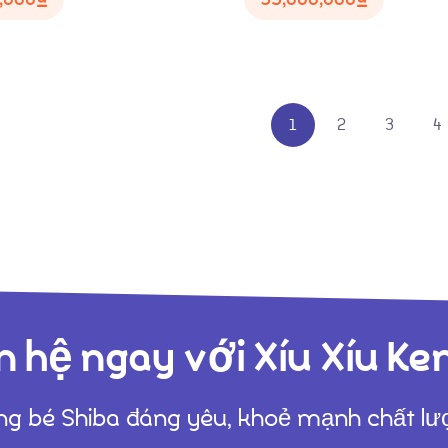
1
2
3
4
n hệ ngay với Xíu Xíu Ke
g bé Shiba đáng yêu, khoẻ mạnh chất l