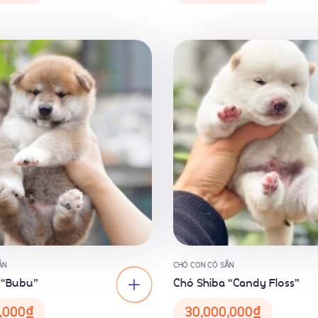
ẴN
CHÓ CON CÓ SẴN
 “Bubu”
Chó Shiba “Candy Floss”
,000
₫
30,000,000
₫