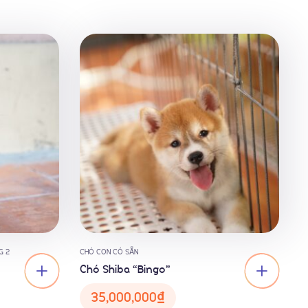
G 2
CHÓ CON CÓ SẴN
Chó Shiba “Bingo”
35,000,000
₫