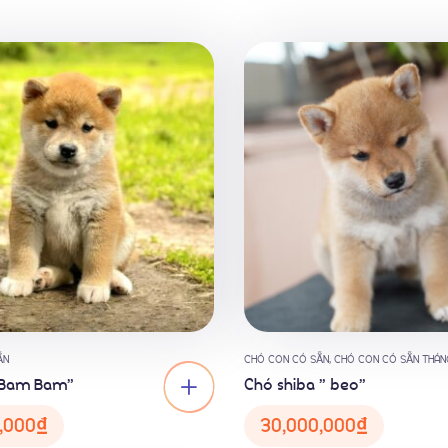
ẴN
CHÓ CON CÓ SẴN
,
CHÓ CON CÓ SẴN THÁN
“Bam Bam”
Chó shiba ” beo”
,000
₫
30,000,000
₫