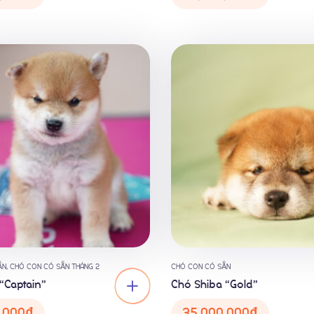
ẴN
,
CHÓ CON CÓ SẴN THÁNG 2
CHÓ CON CÓ SẴN
“Captain”
Chó Shiba “Gold”
,000
₫
35,000,000
₫