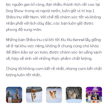
Về chúng tôi
lọc nguồn gen kĩ càng, đạt nhiều thành tích rất cao tại
Dog Show trong và ngoài nước, luôn giữ vị trí top 1
Shiba Inu Việt Nam. Với chế độ chăm sóc tốt
và không
nhận phối với lịch dày đặc, các bạn luôn giữ được
phong độ sung mãn.
Những bạn Shiba Inu cái khi tới Xíu Xíu Kennel lấy giống
sẽ ở tại khu vực riêng, không ở chung cùng chó khác
để đảm bảo sự an toàn, được chăm sóc ăn uống sạch
sẽ, hợp vệ sinh với những thực phẩm chất lượng.
Chúng tôi không cam kết rẻ nhất, nhưng cam kết chất
lượng luôn tốt nhất..
Chó Shiba inu