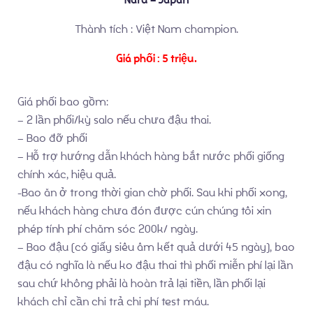
Liên Hệ
Thành tích : Việt Nam champion.
Giá phối : 5 triệu.
Giá phối bao gồm:
– 2 lần phối/kỳ salo nếu chưa đậu thai.
– Bao đỡ phối
– Hỗ trợ hướng dẫn khách hàng bắt nước phối giống
chính xác, hiệu quả.
-Bao ăn ở trong thời gian chờ phối. Sau khi phối xong,
nếu khách hàng chưa đón được cún chúng tôi xin
phép tính phí chăm sóc 200k/ ngày.
– Bao đậu (có giấy siêu âm kết quả dưới 45 ngày), bao
đậu có nghĩa là nếu ko đậu thai thì phối miễn phí lại lần
sau chứ không phải là hoàn trả lại tiền, lần phối lại
khách chỉ cần chi trả chi phí test máu.