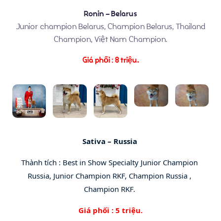
Ronin – Belarus
Junior champion Belarus, Champion Belarus, Thailand
Champion, Việt Nam Champion.
Giá phối : 8 triệu.
Chó con có sẵn
Blog
Giới thiệu về chó Shiba Inu
Sativa – Russia 
Dịch vụ phối giống
Thành tích : Best in Show Specialty Junior Champion 
Russia, Junior Champion RKF, Champion Russia , 
Champion RKF. 
Giá phối : 5 triệu.