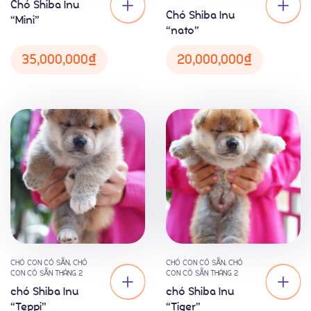
Chó Shiba Inu
Liên Hệ
Chó Shiba Inu
“Mini”
“nato”
35,000,000
₫
20,000,000
₫
CHÓ CON CÓ SẴN
,
CHÓ
CHÓ CON CÓ SẴN
,
CHÓ
CON CÓ SẴN THÁNG 2
CON CÓ SẴN THÁNG 2
chó Shiba Inu
chó Shiba Inu
“Teppi”
“Tiger”