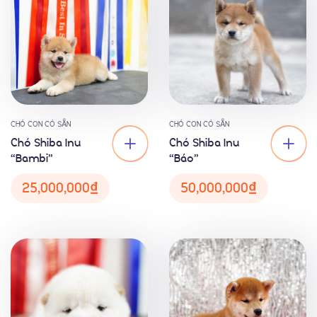
Về chúng tôi
CHÓ CON CÓ SẴN
CHÓ CON CÓ SẴN
Chó Shiba Inu
Chó Shiba Inu
“Bambi”
“Báo”
25,000,000
₫
50,000,000
₫
Chó Shiba inu