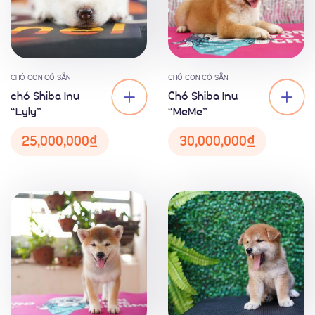
CHÓ CON CÓ SẴN
CHÓ CON CÓ SẴN
chó Shiba Inu
Chó Shiba Inu
“Lyly”
“MeMe”
25,000,000
₫
30,000,000
₫
Chó con có sẵn
Blog
Giới thiệu về chó Shiba Inu
Dịch vụ phối giống