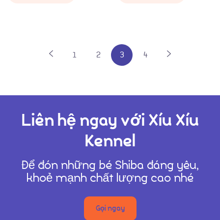
1
2
3
4
Liên hệ ngay với Xíu Xíu
Kennel
Để đón những bé Shiba đáng yêu,
khoẻ mạnh chất lượng cao nhé
Gọi ngay