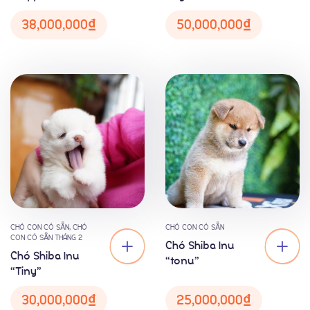
38,000,000
₫
50,000,000
₫
CHÓ CON CÓ SẴN
,
CHÓ
CHÓ CON CÓ SẴN
CON CÓ SẴN THÁNG 2
Chó Shiba Inu
Chó Shiba Inu
“tonu”
“Tiny”
30,000,000
₫
25,000,000
₫