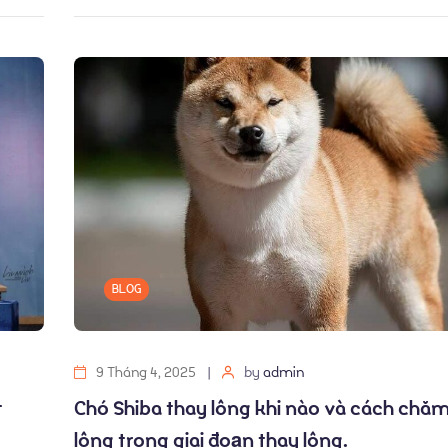
BLOG
9 Tháng 4, 2025
by
admin
t
Chó Shiba thay lông khi nào và cách chăm
lông trong giai đoạn thay lông.