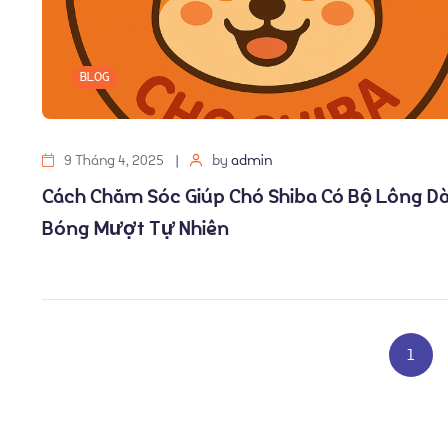
BLOG
9 Tháng 4, 2025
by
admin
Cách Chăm Sóc Giúp Chó Shiba Có Bộ Lông D
Bóng Mượt Tự Nhiên
1