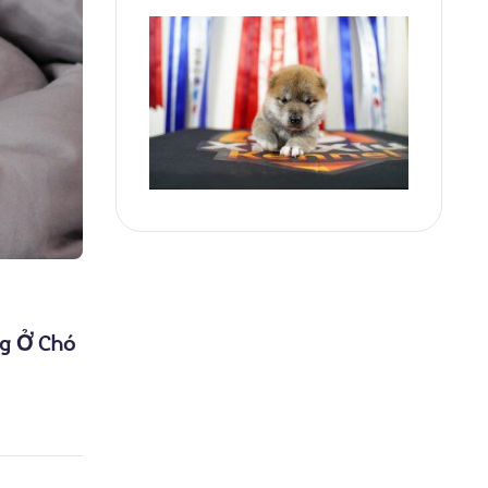
ng Ở Chó