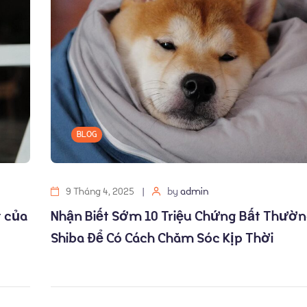
BLOG
9 Tháng 4, 2025
by
admin
t của
Nhận Biết Sớm 10 Triệu Chứng Bất Thườ
Shiba Để Có Cách Chăm Sóc Kịp Thời