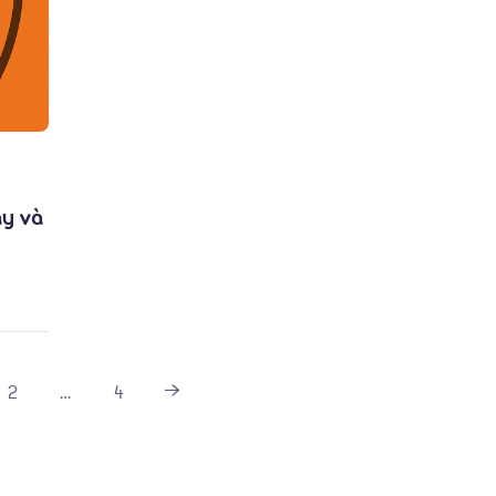
ày và
2
…
4