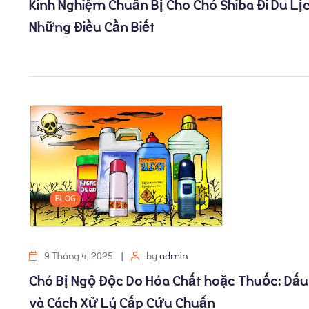
Kinh Nghiệm Chuẩn Bị Cho Chó Shiba Đi Du Lịc
Những Điều Cần Biết
BLOG
9 Tháng 4, 2025
by
admin
Chó Bị Ngộ Độc Do Hóa Chất hoặc Thuốc: Dấu
và Cách Xử Lý Cấp Cứu Chuẩn