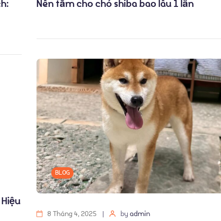
h:
Nên tắm cho chó shiba bao lâu 1 lần
BLOG
 Hiệu
8 Tháng 4, 2025
by
admin