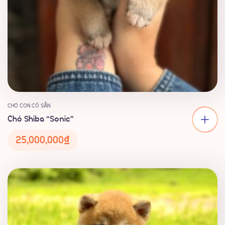
CHÓ CON CÓ SẴN
Chó Shiba “Sonic”
25,000,000
₫