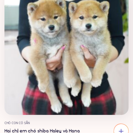
CHÓ CON CÓ SẴN
Hai chị em chó shiba Haley và Hana