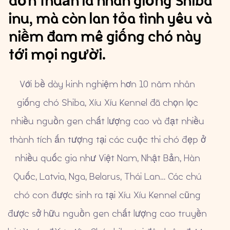
đơn thuần là nhân giống Shiba
inu, mà còn lan tỏa tình yêu và
niềm đam mê giống chó này
tới mọi người.
Với bề dày kinh nghiệm hơn 10 năm nhân
giống chó Shiba, Xíu Xíu Kennel đã chọn lọc
Chó con có sẵn
Blog
nhiều nguồn gen chất lượng cao và đạt nhiều
thành tích ấn tượng tại các cuộc thi chó đẹp ở
Giới thiệu về chó Shiba Inu
nhiều quốc gia như Việt Nam, Nhật Bản, Hàn
Dịch vụ phối giống
Quốc, Latvia, Nga, Belarus, Thái Lan… Các chú
chó con được sinh ra tại Xíu Xíu Kennel cũng
được sở hữu nguồn gen chất lượng cao truyền