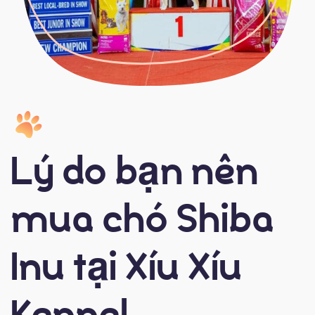
Lý do bạn nên
mua chó Shiba
Inu tại Xíu Xíu
Kennel