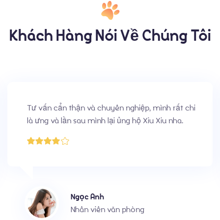
Khách Hàng Nói Về Chúng Tôi
Tặng 5* vì chất lượng và sự chuyên nghiệp, bé
cún lớn nhanh như thổi, nhà mình lại sắp có cún
con rồi
Ngọc Minh