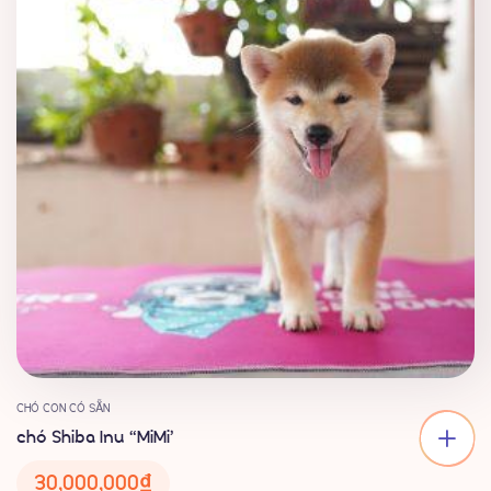
CHÓ CON CÓ SẴN
chó Shiba Inu “MiMi’
30,000,000
₫