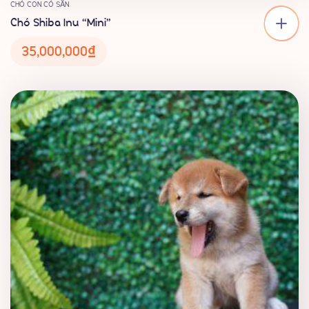
CHÓ CON CÓ SẴN
Chó Shiba Inu “Mini”
35,000,000
₫