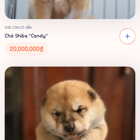
CHÓ CON CÓ SẴN
Chó Shiba “Candy”
20,000,000
₫