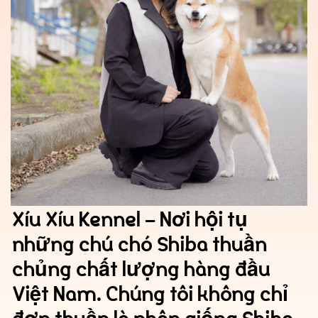
Về chúng tôi
Xíu Xíu Kennel – Nơi hội tụ
những chú chó Shiba thuần
Chó Shiba inu
chủng chất lượng hàng đầu
Việt Nam. Chúng tôi không chỉ