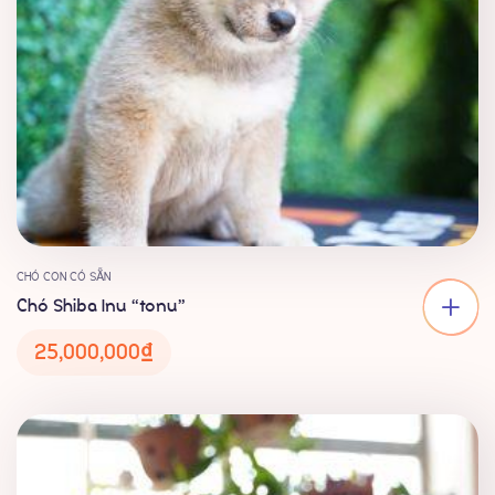
CHÓ CON CÓ SẴN
Chó Shiba Inu “tonu”
25,000,000
₫