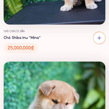
CHÓ CON CÓ SẴN
Chó Shiba Inu “Mina”
25,000,000
₫