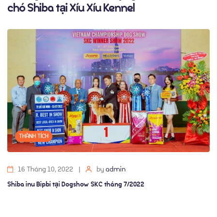
chó Shiba tại Xíu Xíu Kennel
THÀNH TÍCH
16 Tháng 10, 2022
by
admin
Shiba inu Harley tại Dogshow DVKC tháng 6/2022