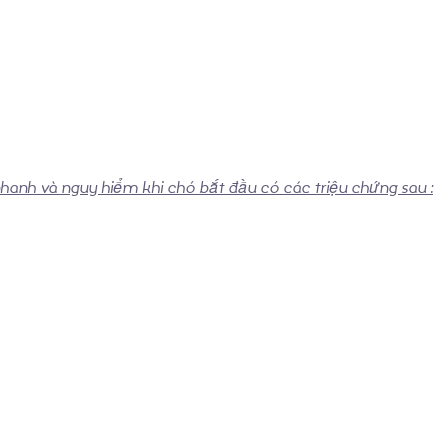
 nhanh và nguy hiểm khi chó bắt đầu có các triệu chứng sau :