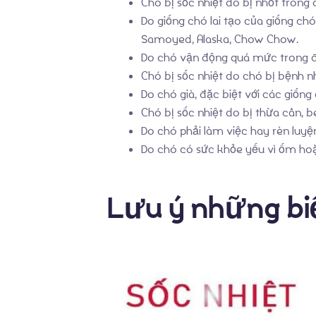
Chó bị sốc nhiệt do bị nhốt trong
Do giống chó lai tạo của giống ch
Samoyed, Alaska, Chow Chow.
Do chó vận động quá mức trong đ
Chó bị sốc nhiệt do chó bị bệnh n
Do chó già, đặc biệt với các giống
Chó bị sốc nhiệt do bị thừa cân, b
Do chó phải làm việc hay rèn luyệ
Do chó có sức khỏe yếu vì ốm hoặc
Lưu ý những biể