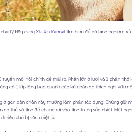
ốc nhiệt? Hãy cùng
Xíu Xíu Kennel
tìm hiểu để có kinh nghiệm xử l
tuyến mồi hôi chính để thải ra. Phần lớn ở lưỡi và 1 phần nhỏ 
úng có 1 lớp lông bao quanh các kẽ chân do thích nghi với môi
ở gan bàn chân này thường làm phản tác dụng. Chúng giữ nh
n có thể vô tình để chúng rơi vào tình trạng sốc nhiệt. Một ng
khiến chó bị sốc nhiệt là: