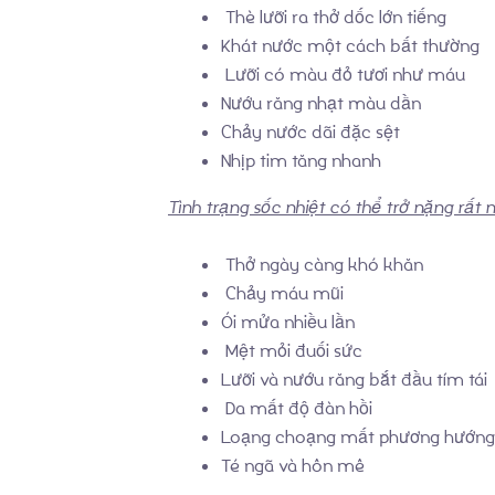
Thè lưỡi ra thở dốc lớn tiếng
Khát nước một cách bất thường
Lưỡi có màu đỏ tươi như máu
Nướu răng nhạt màu dần
Chảy nước dãi đặc sệt
Nhịp tim tăng nhanh
Tình trạng sốc nhiệt có thể trở nặng rất
Thở ngày càng khó khăn
Chảy máu mũi
Ói mửa nhiều lần
Mệt mỏi đuối sức
Lưỡi và nướu răng bắt đầu tím tái
Da mất độ đàn hồi
Loạng choạng mất phương hướng
Té ngã và hôn mê