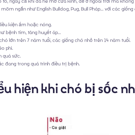
 ô tô, ngay cả khi đã hé mở cửa kính, để ở ngoài trời mà khô
ó mõm ngắn như English Bulldog, Pug, Bull Pháp… với các giống
iều kiện ấm hoặc nóng.
hư bệnh tim, tăng huyết áp…
 chó lớn trên 7 năm tuổi, các giống chó nhỏ trên 14 năm tuổi.
éo phì.
n quá sức.
 đang trong quá trình điều trị bệnh.
u hiện khi chó bị sốc nh