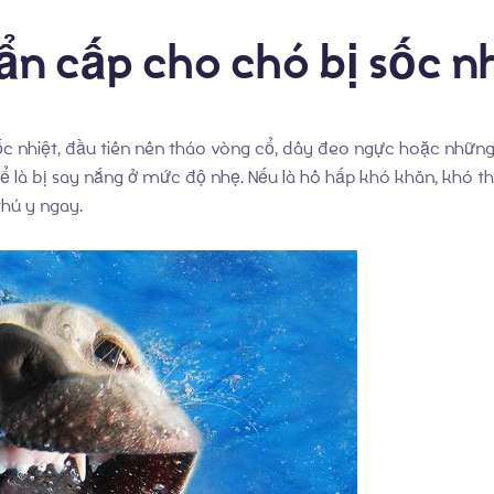
n cấp cho chó bị sốc nh
sốc nhiệt, đầu tiên nên tháo vòng cổ, dây đeo ngực hoặc nhữn
hể là bị say nắng ở mức độ nhẹ. Nếu là hô hấp khó khăn, khó th
hú y ngay.