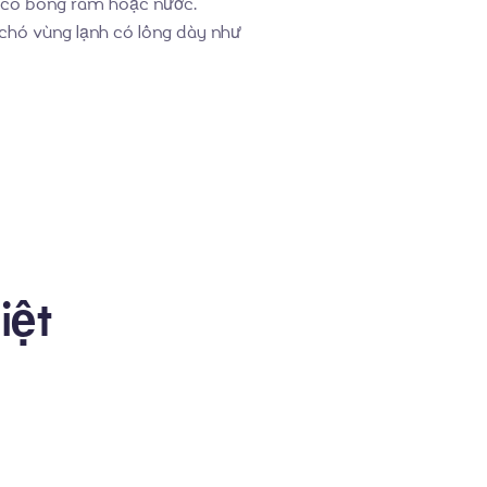
ng có bóng râm hoặc nước.
 chó vùng lạnh có lông dày như
iệt