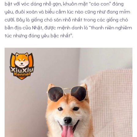
bật với vóc dáng nhỏ gọn, khuôn mặt “cáo con” đáng
yêu, đuôi xoăn và biểu cảm lúc nào cũng như đang mỉm
cười. Đây là giống chó săn nhỏ nhất trong các giống chó
bản địa của Nhật, được mệnh danh là “thanh niên nghiêm
túc nhưng đáng yêu bậc nhất”.
Chó con có sẵn
Blog
Giới thiệu về chó Shiba Inu
Dịch vụ phối giống