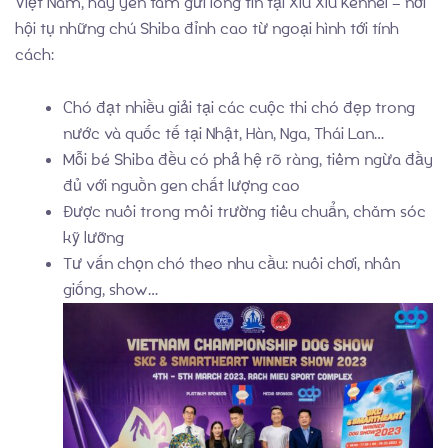
Việt Nam, hãy yên tâm gửi lòng tin tại Xíu Xíu Kennel – nơi
hội tụ những chú Shiba đỉnh cao từ ngoại hình tới tính
cách:
Chó đạt nhiều giải tại các cuộc thi chó đẹp trong
nước và quốc tế tại Nhật, Hàn, Nga, Thái Lan…
Mỗi bé Shiba đều có phả hệ rõ ràng, tiêm ngừa đầy
đủ với nguồn gen chất lượng cao
Được nuôi trong môi trường tiêu chuẩn, chăm sóc
kỹ lưỡng
Tư vấn chọn chó theo nhu cầu: nuôi chơi, nhân
giống, show…