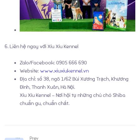
6. Liên hệ ngay với Xíu Xíu Kennel
Zalo/Facebook: 0905 666 690
Website:
www.xiuxiukennel.vn
Địa chỉ: số 38, ngõ 1/62 Bùi Xương Trạch, Khương
Đình, Thanh Xuân, Hà Nội.
Xíu Xíu Kennel – Nơi hội tụ những chú chó Shiba
chuẩn gu, chuẩn chất.
Prev