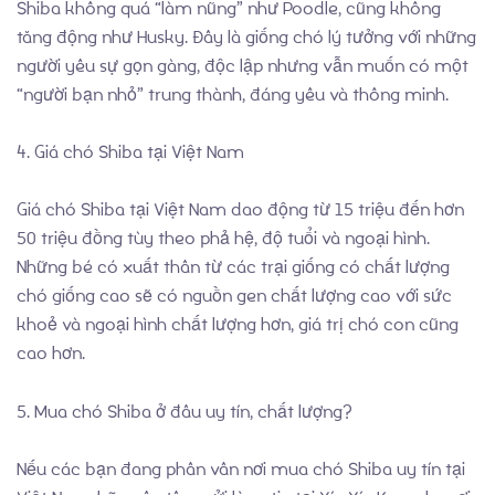
Shiba không quá “làm nũng” như Poodle, cũng không
tăng động như Husky. Đây là giống chó lý tưởng với những
người yêu sự gọn gàng, độc lập nhưng vẫn muốn có một
“người bạn nhỏ” trung thành, đáng yêu và thông minh.
4. Giá chó Shiba tại Việt Nam
Giá chó Shiba tại Việt Nam dao động từ 15 triệu đến hơn
50 triệu đồng tùy theo phả hệ, độ tuổi và ngoại hình.
Những bé có xuất thân từ các trại giống có chất lượng
chó giống cao sẽ có nguồn gen chất lượng cao với sức
khoẻ và ngoại hình chất lượng hơn, giá trị chó con cũng
cao hơn.
5. Mua chó Shiba ở đâu uy tín, chất lượng?
Nếu các bạn đang phân vân nơi mua chó Shiba uy tín tại