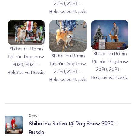
2020, 2021 –
Belarus và Russia
Shiba inu Ronin
Shiba inu Ronin
Shiba inu Ronin
tại các Dogshow
tại các Dogshow
tại các Dogshow
2020, 2021 –
2020, 2021 –
Chó con có sẵn
Blog
2020, 2021 –
Belarus và Russia
Belarus và Russia
Belarus và Russia
Giới thiệu về chó Shiba Inu
Dịch vụ phối giống
Prev
Shiba inu Sativa tại Dog Show 2020 –
Russia