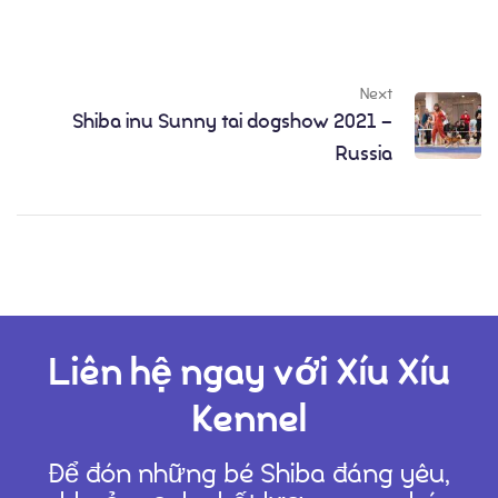
Next
Shiba inu Sunny tai dogshow 2021 –
Thành Tích
Russia
Liên hệ ngay với Xíu Xíu
Kennel
Để đón những bé Shiba đáng yêu,