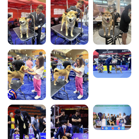
Chó con có sẵn
Blog
Giới thiệu về chó Shiba Inu
Dịch vụ phối giống