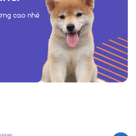
ượng cao nhé
66690