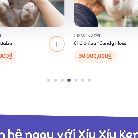
N
CHÓ CON CÓ SẴN
“Bubu”
Chó Shiba “Candy Floss”
000
₫
30,000,000
₫
n hệ ngay với Xíu Xíu Ke