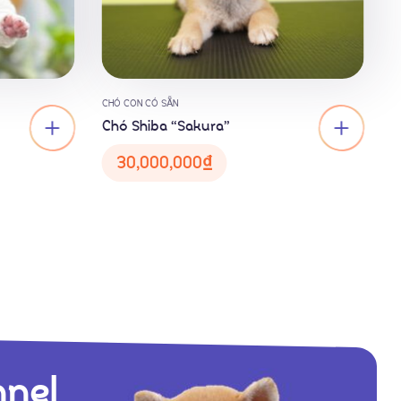
CHÓ CON CÓ SẴN
C
Chó Shiba “Sakura”
C
30,000,000
₫
nnel