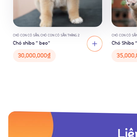
CHÓ CON CÓ SẴN
,
CHÓ CON CÓ SẴN THÁNG 2
CHÓ CON CÓ SẴ
Chó shiba ” beo”
Chó Shiba 
30,000,000
₫
35,000,
Liê