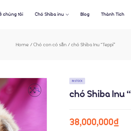
ề chúng tôi
Chó Shiba inu
Blog
Thành Tích
Home
/
Chó con có sẵn
/
chó Shiba Inu “Teppi”
IN STOCK
🔍
chó Shiba Inu 
38,000,000
₫