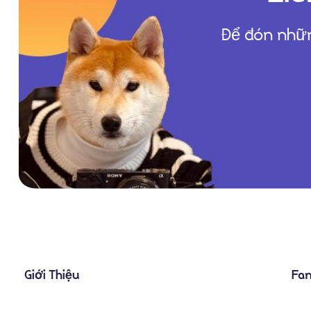
Để đón nhữn
Giới Thiệu
Fa