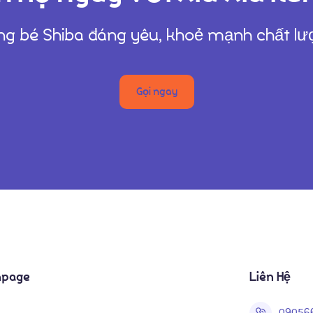
g bé Shiba đáng yêu, khoẻ mạnh chất l
Gọi ngay
npage
Liên Hệ
09056