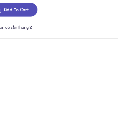
Add To Cart
on có sẵn tháng 2
l