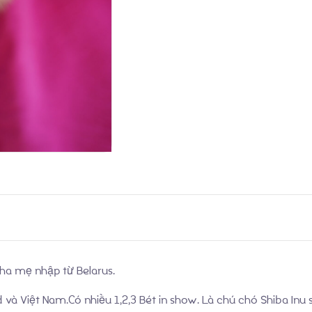
nha mẹ nhập từ Belarus.
và Việt Nam.Có nhiều 1,2,3 Bét in show. Là chú chó Shiba Inu s