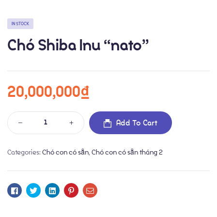
IN STOCK
Chó Shiba Inu “nato”
20,000,000
₫
Chó con có sẵn
Blog
Add To Cart
Giới thiệu về chó Shiba Inu
Categories:
Chó con có sẵn
,
Chó con có sẵn tháng 2
Dịch vụ phối giống
Facebook
Twitter
Linkedin
Pinterest
Email