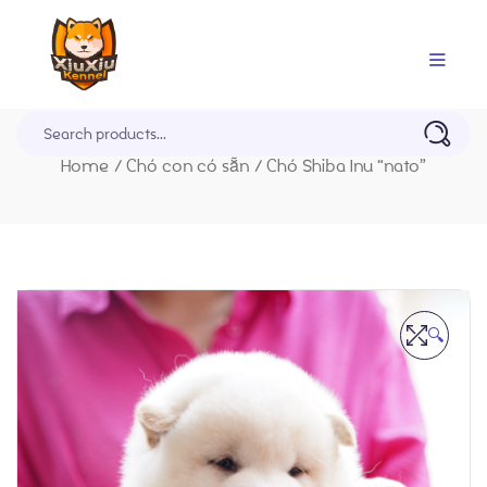
Trang Chủ
Home
/
Chó con có sẵn
/
Chó Shiba Inu “nato”
🔍