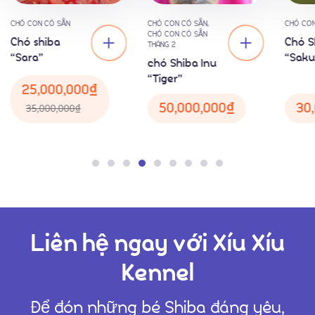
Liên Hệ
CHÓ CON CÓ SẴN
CHÓ CON CÓ SẴN
,
CHÓ CON
CHÓ CON CÓ SẴN
Chó shiba
Chó S
THÁNG 2
“Sara”
“Saku
chó Shiba Inu
“Tiger”
25,000,000
₫
50,000,000
₫
30
35,000,000
₫
Liên hệ ngay với Xíu Xíu
Kennel
Để đón những bé Shiba đáng yêu,