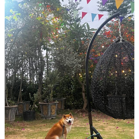
Chó con có sẵn
Blog
Giới thiệu về chó Shiba Inu
Dịch vụ phối giống