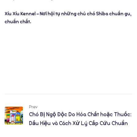
Xíu Xíu Kennel – Nơi hội tụ những chú chó Shiba chuẩn gu,
chuẩn chất.
Prev
Chó Bị Ngộ Độc Do Hóa Chất hoặc Thuốc:
Dấu Hiệu và Cách Xử Lý Cấp Cứu Chuẩn