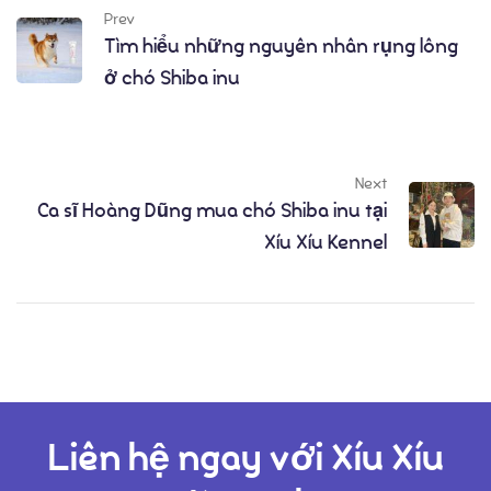
Prev
Tìm hiểu những nguyên nhân rụng lông
ở chó Shiba inu
Next
Ca sĩ Hoàng Dũng mua chó Shiba inu tại
Xíu Xíu Kennel
Liên hệ ngay với Xíu Xíu