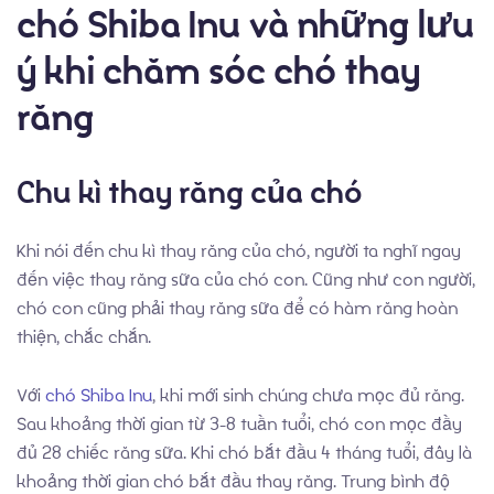
chó Shiba Inu và những lưu
ý khi chăm sóc chó thay
răng
Chu kì thay răng của chó
Khi nói đến chu kì thay răng của chó, người ta nghĩ ngay
Chó con có sẵn
Blog
đến việc thay răng sữa của chó con. Cũng như con người,
Giới thiệu về chó Shiba Inu
chó con cũng phải thay răng sữa để có hàm răng hoàn
thiện, chắc chắn.
Dịch vụ phối giống
Với
chó Shiba Inu
, khi mới sinh chúng chưa mọc đủ răng.
Sau khoảng thời gian từ 3-8 tuần tuổi, chó con mọc đầy
đủ 28 chiếc răng sữa. Khi chó bắt đầu 4 tháng tuổi, đây là
khoảng thời gian chó bắt đầu thay răng. Trung bình độ