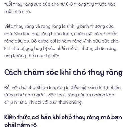
tuổi thay răng sữa của chó từ 6-8 tháng tùy thuộc vào
mỗi chú chó.
Việc thay răng và rụng răng là sinh lý bình thường của
chó. Sau khi thay răng hoàn toàn, chúng sẽ có 42 chiếc
Thành Tích
răng đầy đủ. Đó được gọi là hàm răng vĩnh cửu của chó.
Khi chó bị gãy hay bị sâu phải nhổ đi, những chiếc răng
này không thể mọc lại nữa.
Cách chăm sóc khi chó thay răng
Đối với chú chó Shiba Inu, đây là điều kiện sinh lý tự nhiên.
Cũng như con người, việc thay răng gây ra những khó
chịu nhất định đối với bản thân chúng.
Kiến thức cơ bản khi chó thay răng mà bạn
phải nắm rõ