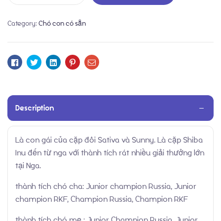
Category:
Chó con có sẵn
Facebook
Twitter
Linkedin
Pinterest
Email
Description
Chó con có sẵn
Blog
Giới thiệu về chó Shiba Inu
Là con gái của cặp đôi Sativa và Sunny. Là cặp Shiba
Inu đến từ nga với thành tích rát nhiều giải thưởng lớn
Dịch vụ phối giống
tại Nga.
thành tích chó cha: Junior champion Russia, Junior
champion RKF, Champion Russia, Champion RKF
thành tích chó mẹ : Junior Champion Russia, Junior