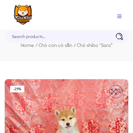
Trang Chủ
Home
/
Chó con có sẵn
/
Chó shiba “Sara”
-29%
🔍