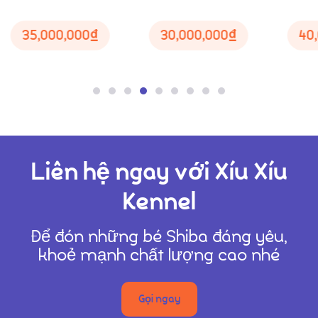
Liên Hệ
35,000,000
₫
30,000,000
₫
40
Liên hệ ngay với Xíu Xíu
Kennel
Để đón những bé Shiba đáng yêu,
khoẻ mạnh chất lượng cao nhé
Gọi ngay