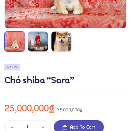
Về chúng tôi
IN STOCK
Chó shiba “Sara”
Chó Shiba inu
25,000,000
₫
35,000,000
₫
Add To Cart