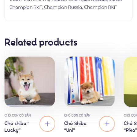
Champion RKF, Champion Russia, Champion RKF
Thành Tích
Related products
CHÓ CON CÓ SẴN
CHÓ CON CÓ SẴN
CHÓ CON
Chó shiba ”
Chó Shiba
Chó S
Lucky”
“Uni”
“Pika