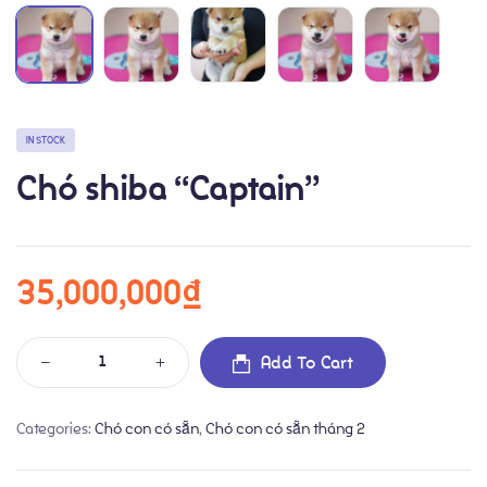
IN STOCK
Chó shiba “Captain”
Chó con có sẵn
Blog
35,000,000
₫
Giới thiệu về chó Shiba Inu
Dịch vụ phối giống
Add To Cart
Categories:
Chó con có sẵn
,
Chó con có sẵn tháng 2