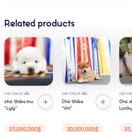
Liên Hệ
Related products
CHÓ CON CÓ SẴN
CHÓ CON CÓ SẴN
CHÓ CON
chó Shiba Inu
Chó Shiba
Chó s
“Lyly”
“Uni”
Luck
25,000,000
₫
30,000,000
₫
35