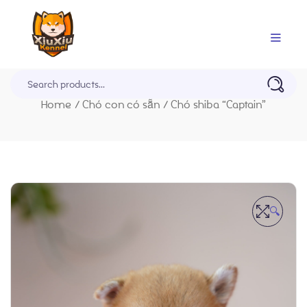
Trang Chủ
Home
/
Chó con có sẵn
/
Chó shiba “Captain”
🔍