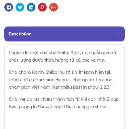
Facebook
Twitter
Linkedin
Pinterest
Email
Description
Thành Tích
Captain là một chú chó Shiba đực , có nguồn gen rất
chất lượng được thừa hưởng từ cả cha và mẹ.
Chó cha là Ronin. Shiba inu số 1 Việt Nam hiện tại.
thành tích : champion Belarus, champion Thailand,
champion Việt Nam. Rất nhiều Best In show 1,2,3
Chó mẹ có rất nhiều thành tích từ khi còn nhỏ :2 cúp
Best puppy In Show,1 cup R.Best puppy in show.