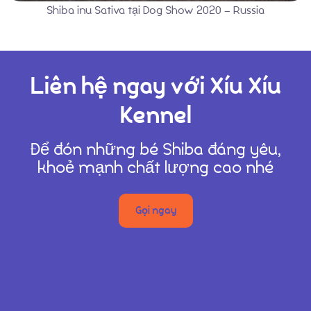
Shiba inu Sativa tại Dog Show 2020 – Russia
Liên hệ ngay với Xíu Xíu
Kennel
Để đón những bé Shiba đáng yêu,
khoẻ mạnh chất lượng cao nhé
Gọi ngay