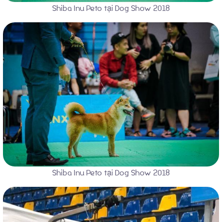
Shiba Inu Peto tại Dog Show 2018
Chó con có sẵn
Blog
Giới thiệu về chó Shiba Inu
Dịch vụ phối giống
Shiba Inu Peto tại Dog Show 2018