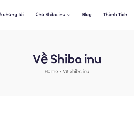
ề chúng tôi
Chó Shiba inu
Blog
Thành Tích
Về Shiba inu
Home
/
Về Shiba inu