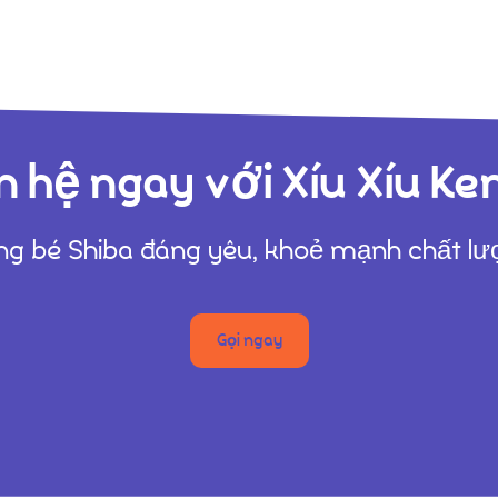
n hệ ngay với Xíu Xíu Ke
g bé Shiba đáng yêu, khoẻ mạnh chất l
Gọi ngay