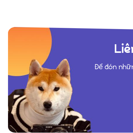
Liê
Để đón nhữn