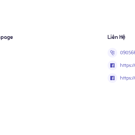
npage
Liên Hệ
09056
https
https